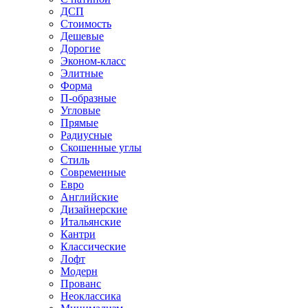
ДСП
Стоимость
Дешевые
Дорогие
Эконом-класс
Элитные
Форма
П-образные
Угловые
Прямые
Радиусные
Скошенные углы
Стиль
Современные
Евро
Английские
Дизайнерские
Итальянские
Кантри
Классические
Лофт
Модерн
Прованс
Неоклассика