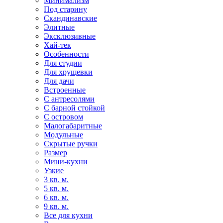
Минимализм
Под старину
Скандинавские
Элитные
Эксклюзивные
Хай-тек
Особенности
Для студии
Для хрущевки
Для дачи
Встроенные
С антресолями
С барной стойкой
С островом
Малогабаритные
Модульные
Скрытые ручки
Размер
Мини-кухни
Узкие
3 кв. м.
5 кв. м.
6 кв. м.
9 кв. м.
Все для кухни