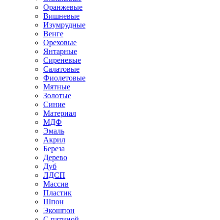
Оранжевые
Вишневые
Изумрудные
Венге
Ореховые
Янтарные
Сиреневые
Салатовые
Фиолетовые
Мятные
Золотые
Синие
Материал
МДФ
Эмаль
Акрил
Береза
Дерево
Дуб
ЛДСП
Массив
Пластик
Шпон
Экошпон
С патиной