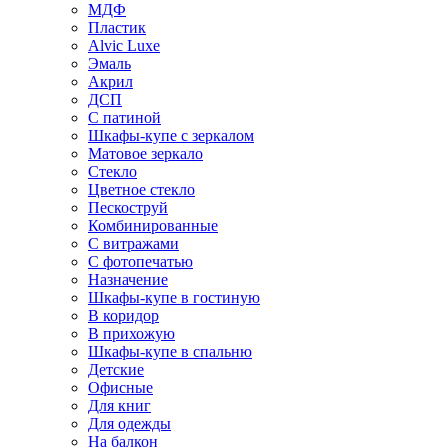
МДФ
Пластик
Alvic Luxe
Эмаль
Акрил
ДСП
С патиной
Шкафы-купе с зеркалом
Матовое зеркало
Стекло
Цветное стекло
Пескоструй
Комбинированные
С витражами
С фотопечатью
Назначение
Шкафы-купе в гостиную
В коридор
В прихожую
Шкафы-купе в спальню
Детские
Офисные
Для книг
Для одежды
На балкон