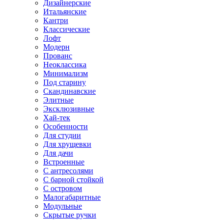
Дизайнерские
Итальянские
Кантри
Классические
Лофт
Модерн
Прованс
Неоклассика
Минимализм
Под старину
Скандинавские
Элитные
Эксклюзивные
Хай-тек
Особенности
Для студии
Для хрущевки
Для дачи
Встроенные
С антресолями
С барной стойкой
С островом
Малогабаритные
Модульные
Скрытые ручки