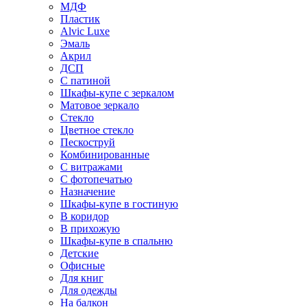
МДФ
Пластик
Alvic Luxe
Эмаль
Акрил
ДСП
С патиной
Шкафы-купе с зеркалом
Матовое зеркало
Стекло
Цветное стекло
Пескоструй
Комбинированные
С витражами
С фотопечатью
Назначение
Шкафы-купе в гостиную
В коридор
В прихожую
Шкафы-купе в спальню
Детские
Офисные
Для книг
Для одежды
На балкон