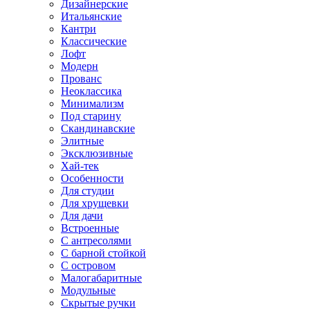
Дизайнерские
Итальянские
Кантри
Классические
Лофт
Модерн
Прованс
Неоклассика
Минимализм
Под старину
Скандинавские
Элитные
Эксклюзивные
Хай-тек
Особенности
Для студии
Для хрущевки
Для дачи
Встроенные
С антресолями
С барной стойкой
С островом
Малогабаритные
Модульные
Скрытые ручки