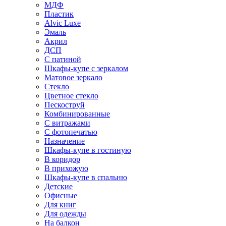
МДФ
Пластик
Alvic Luxe
Эмаль
Акрил
ДСП
С патиной
Шкафы-купе с зеркалом
Матовое зеркало
Стекло
Цветное стекло
Пескоструй
Комбинированные
С витражами
С фотопечатью
Назначение
Шкафы-купе в гостиную
В коридор
В прихожую
Шкафы-купе в спальню
Детские
Офисные
Для книг
Для одежды
На балкон