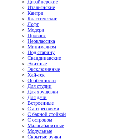
Дизайнерские
Итальянские
Кантри
Классические
Лофт
Модерн
Прованс
Неоклассика
Минимализм
Под старину
Скандинавские
Элитные
Эксклюзивные
Хай-тек
Особенности
Для студии
Для хрущевки
Для дачи
Встроенные
С антресолями
С барной стойкой
С островом
Малогабаритные
Модульные
Скрытые ручки