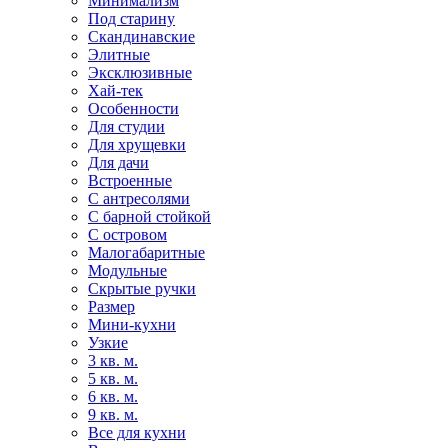
Минимализм
Под старину
Скандинавские
Элитные
Эксклюзивные
Хай-тек
Особенности
Для студии
Для хрущевки
Для дачи
Встроенные
С антресолями
С барной стойкой
С островом
Малогабаритные
Модульные
Скрытые ручки
Размер
Мини-кухни
Узкие
3 кв. м.
5 кв. м.
6 кв. м.
9 кв. м.
Все для кухни