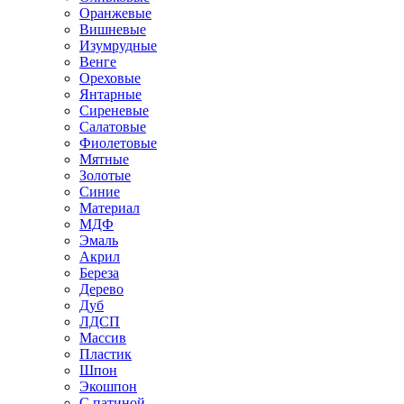
Оранжевые
Вишневые
Изумрудные
Венге
Ореховые
Янтарные
Сиреневые
Салатовые
Фиолетовые
Мятные
Золотые
Синие
Материал
МДФ
Эмаль
Акрил
Береза
Дерево
Дуб
ЛДСП
Массив
Пластик
Шпон
Экошпон
С патиной