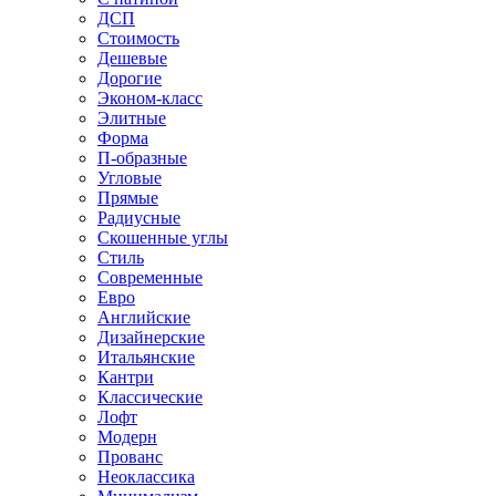
ДСП
Стоимость
Дешевые
Дорогие
Эконом-класс
Элитные
Форма
П-образные
Угловые
Прямые
Радиусные
Скошенные углы
Стиль
Современные
Евро
Английские
Дизайнерские
Итальянские
Кантри
Классические
Лофт
Модерн
Прованс
Неоклассика