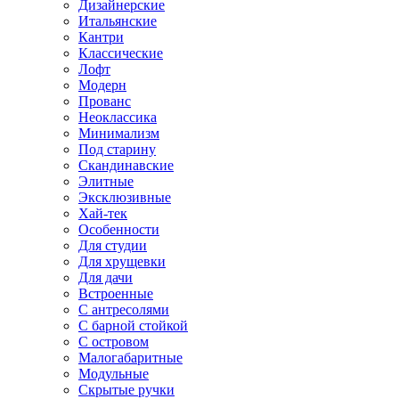
Дизайнерские
Итальянские
Кантри
Классические
Лофт
Модерн
Прованс
Неоклассика
Минимализм
Под старину
Скандинавские
Элитные
Эксклюзивные
Хай-тек
Особенности
Для студии
Для хрущевки
Для дачи
Встроенные
С антресолями
С барной стойкой
С островом
Малогабаритные
Модульные
Скрытые ручки