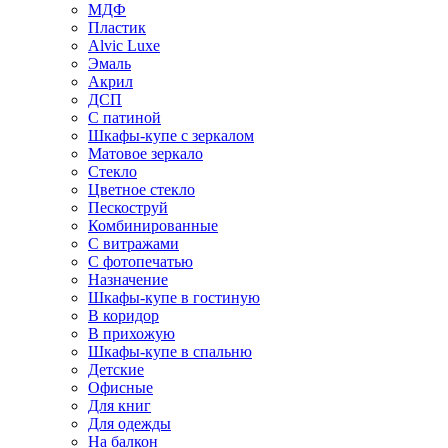
МДФ
Пластик
Alvic Luxe
Эмаль
Акрил
ДСП
С патиной
Шкафы-купе с зеркалом
Матовое зеркало
Стекло
Цветное стекло
Пескоструй
Комбинированные
С витражами
С фотопечатью
Назначение
Шкафы-купе в гостиную
В коридор
В прихожую
Шкафы-купе в спальню
Детские
Офисные
Для книг
Для одежды
На балкон