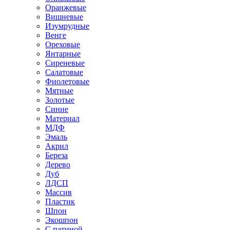
Оранжевые
Вишневые
Изумрудные
Венге
Ореховые
Янтарные
Сиреневые
Салатовые
Фиолетовые
Мятные
Золотые
Синие
Материал
МДФ
Эмаль
Акрил
Береза
Дерево
Дуб
ЛДСП
Массив
Пластик
Шпон
Экошпон
С патиной