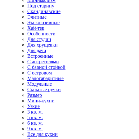
Минимализм
Под старину
Скандинавские
Элитные
Эксклюзивные
Хай-тек
Особенности
Для студии
Для хрущевки
Для дачи
Встроенные
С антресолями
С барной стойкой
С островом
Малогабаритные
Модульные
Скрытые ручки
Размер
Мини-кухни
Узкие
3 кв. м.
5 кв. м.
6 кв. м.
9 кв. м.
Все для кухни