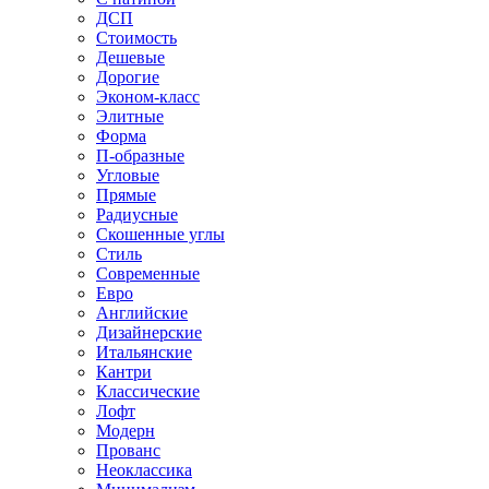
ДСП
Стоимость
Дешевые
Дорогие
Эконом-класс
Элитные
Форма
П-образные
Угловые
Прямые
Радиусные
Скошенные углы
Стиль
Современные
Евро
Английские
Дизайнерские
Итальянские
Кантри
Классические
Лофт
Модерн
Прованс
Неоклассика