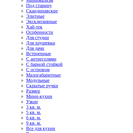
Минимализм
Под старину
Скандинавские
Элитные
Эксклюзивные
Хай-тек
Особенности
Для студии
Для хрущевки
Для дачи
Встроенные
С антресолями
С барной стойкой
С островом
Малогабаритные
Модульные
Скрытые ручки
Размер
Мини-кухни
Узкие
3 кв. м.
5 кв. м.
6 кв. м.
9 кв. м.
Все для кухни