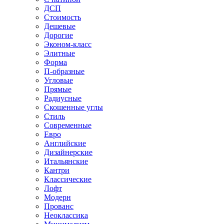
ДСП
Стоимость
Дешевые
Дорогие
Эконом-класс
Элитные
Форма
П-образные
Угловые
Прямые
Радиусные
Скошенные углы
Стиль
Современные
Евро
Английские
Дизайнерские
Итальянские
Кантри
Классические
Лофт
Модерн
Прованс
Неоклассика