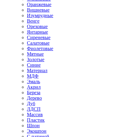
Оранжевые
Вишневые
Изумрудные
Венге
Ореховые
Янтарные
Сиреневые
Салатовые
Фиолетовые
Мятные
Золотые
Синие
Материал
МДФ
Эмаль
Акрил
Береза
Дерево
Дуб
ЛДСП
Массив
Пластик
Шпон
Экошпон
С патиной