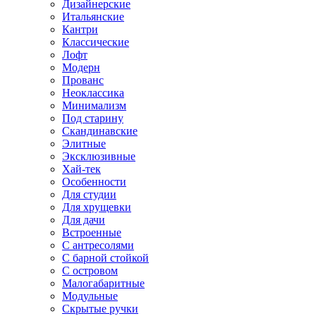
Дизайнерские
Итальянские
Кантри
Классические
Лофт
Модерн
Прованс
Неоклассика
Минимализм
Под старину
Скандинавские
Элитные
Эксклюзивные
Хай-тек
Особенности
Для студии
Для хрущевки
Для дачи
Встроенные
С антресолями
С барной стойкой
С островом
Малогабаритные
Модульные
Скрытые ручки