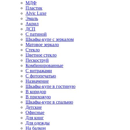
МДФ
Пластик
Alvic Luxe
Эмаль
Акрил
ДСП
С патиной
Шкафы-купе с зеркалом
Матовое зеркало
Стекло
Цветное стекло
Пескоструй
Комбинированные
С витражами
С фотопечатью
Назначение
Шкафы-купе в гостиную
В коридор
В прихожую
Шкафы-купе в спальню
Детские
Офисные
Для книг
Для одежды
На балкон