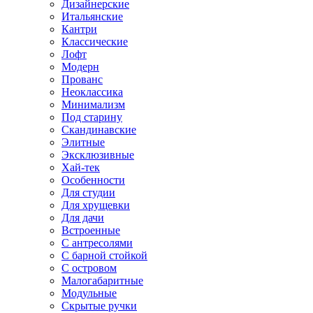
Дизайнерские
Итальянские
Кантри
Классические
Лофт
Модерн
Прованс
Неоклассика
Минимализм
Под старину
Скандинавские
Элитные
Эксклюзивные
Хай-тек
Особенности
Для студии
Для хрущевки
Для дачи
Встроенные
С антресолями
С барной стойкой
С островом
Малогабаритные
Модульные
Скрытые ручки