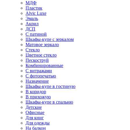
МДФ
Пластик
Alvic Luxe
Эмаль
Акрил
ДСП
С патиной
Шкафы-купе с зеркалом
Матовое зеркало
Стекло
Цветное стекло
Пескоструй
Комбинированные
С витражами
С фотопечатью
Назначение
Шкафы-купе в гостиную
В коридор
В прихожую
Шкафы-купе в спальню
Детские
Офисные
Для книг
Для одежды
На балкон