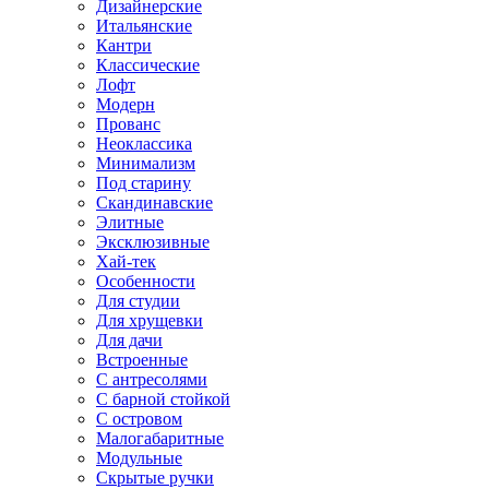
Дизайнерские
Итальянские
Кантри
Классические
Лофт
Модерн
Прованс
Неоклассика
Минимализм
Под старину
Скандинавские
Элитные
Эксклюзивные
Хай-тек
Особенности
Для студии
Для хрущевки
Для дачи
Встроенные
С антресолями
С барной стойкой
С островом
Малогабаритные
Модульные
Скрытые ручки