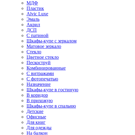
МДФ
Пластик
Alvic Luxe
Эмаль
Акрил
ДСП
С патиной
Шкафы-купе с зеркалом
Матовое зеркало
Стекло
Цветное стекло
Пескоструй
Комбинированные
С витражами
С фотопечатью
Назначение
Шкафы-купе в гостиную
В коридор
В прихожую
Шкафы-купе в спальню
Детские
Офисные
Для книг
Для одежды
На балкон