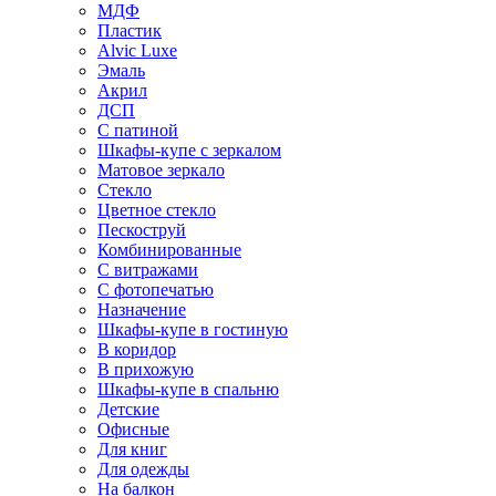
МДФ
Пластик
Alvic Luxe
Эмаль
Акрил
ДСП
С патиной
Шкафы-купе с зеркалом
Матовое зеркало
Стекло
Цветное стекло
Пескоструй
Комбинированные
С витражами
С фотопечатью
Назначение
Шкафы-купе в гостиную
В коридор
В прихожую
Шкафы-купе в спальню
Детские
Офисные
Для книг
Для одежды
На балкон