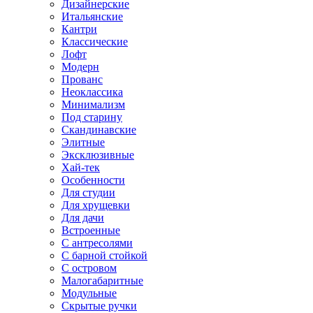
Дизайнерские
Итальянские
Кантри
Классические
Лофт
Модерн
Прованс
Неоклассика
Минимализм
Под старину
Скандинавские
Элитные
Эксклюзивные
Хай-тек
Особенности
Для студии
Для хрущевки
Для дачи
Встроенные
С антресолями
С барной стойкой
С островом
Малогабаритные
Модульные
Скрытые ручки