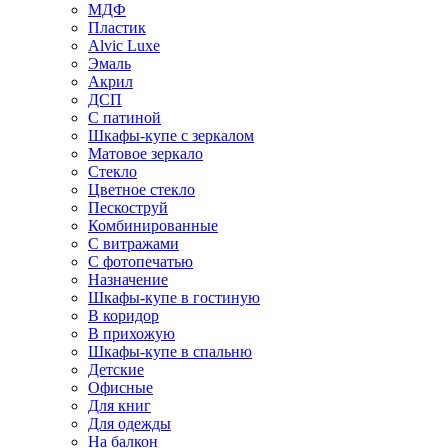
МДФ
Пластик
Alvic Luxe
Эмаль
Акрил
ДСП
С патиной
Шкафы-купе с зеркалом
Матовое зеркало
Стекло
Цветное стекло
Пескоструй
Комбинированные
С витражами
С фотопечатью
Назначение
Шкафы-купе в гостиную
В коридор
В прихожую
Шкафы-купе в спальню
Детские
Офисные
Для книг
Для одежды
На балкон