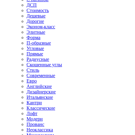
ДСП
Стоимость
Дешевые
Дорогие
Эконом-класс
Элитные
Форма
П-образные
Угловые
Прямые
Радиусные
Скошенные углы
Стиль
Современные
Евро
Английские
Дизайнерские
Итальянские
Кантри
Классические
Лофт
Модерн
Прованс
Неоклассика