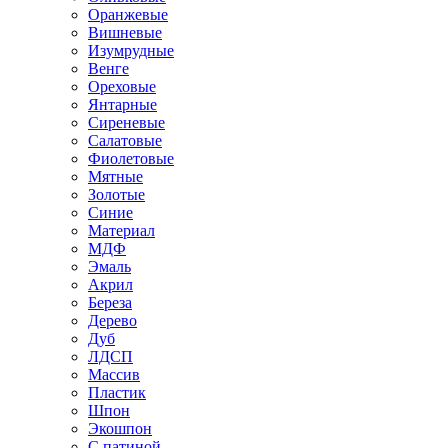
Оранжевые
Вишневые
Изумрудные
Венге
Ореховые
Янтарные
Сиреневые
Салатовые
Фиолетовые
Мятные
Золотые
Синие
Материал
МДФ
Эмаль
Акрил
Береза
Дерево
Дуб
ЛДСП
Массив
Пластик
Шпон
Экошпон
С патиной