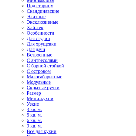
Минимализм
Под старину
Скандинавские
Элитные
Эксклюзивные
Хай-тек
Особенности
Для студии
Для хрущевки
Для дачи
Встроенные
С антресолями
С барной стойкой
С островом
Малогабаритные
Модульные
Скрытые ручки
Размер
Мини-кухни
Узкие
3 кв. м.
5 кв. м.
6 кв. м.
9 кв. м.
Все для кухни