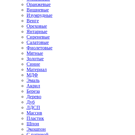
Оранжевые
Вишневые
Изумрудные
Венге
Ореховые
Янтарные
Сиреневые
Салатовые
Фиолетовые
Мятные
Золотые
Синие
Материал
МДФ
Эмаль
Акрил
Береза
Дерево
Дуб
ЛДСП
Массив
Пластик
Шпон
Экошпон
С патиной