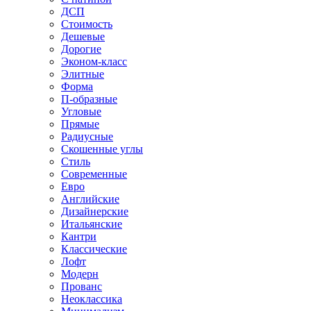
ДСП
Стоимость
Дешевые
Дорогие
Эконом-класс
Элитные
Форма
П-образные
Угловые
Прямые
Радиусные
Скошенные углы
Стиль
Современные
Евро
Английские
Дизайнерские
Итальянские
Кантри
Классические
Лофт
Модерн
Прованс
Неоклассика