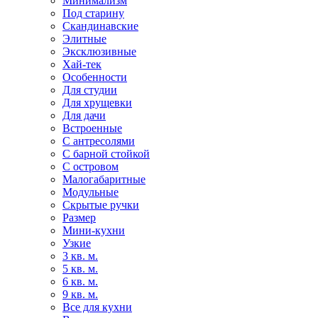
Минимализм
Под старину
Скандинавские
Элитные
Эксклюзивные
Хай-тек
Особенности
Для студии
Для хрущевки
Для дачи
Встроенные
С антресолями
С барной стойкой
С островом
Малогабаритные
Модульные
Скрытые ручки
Размер
Мини-кухни
Узкие
3 кв. м.
5 кв. м.
6 кв. м.
9 кв. м.
Все для кухни