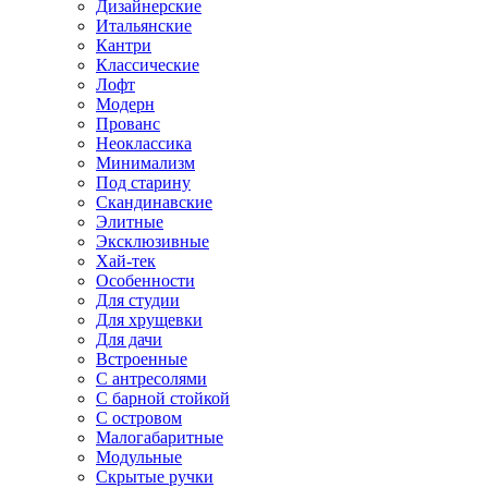
Дизайнерские
Итальянские
Кантри
Классические
Лофт
Модерн
Прованс
Неоклассика
Минимализм
Под старину
Скандинавские
Элитные
Эксклюзивные
Хай-тек
Особенности
Для студии
Для хрущевки
Для дачи
Встроенные
С антресолями
С барной стойкой
С островом
Малогабаритные
Модульные
Скрытые ручки