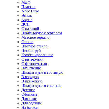
МДФ
Пластик
Alvic Luxe
Эмаль
Акрил
ДСП
С патиной
Шкафы-купе с зеркалом
Матовое зеркало
Стекло
Цветное стекло
Пескоструй
Комбинированные
С витражами
С фотопечатью
Назначение
Шкафы-купе в гостиную
В коридор
В прихожую
Шкафы-купе в спальню
Детские
Офисные
Для книг
Для одежды
На балкон