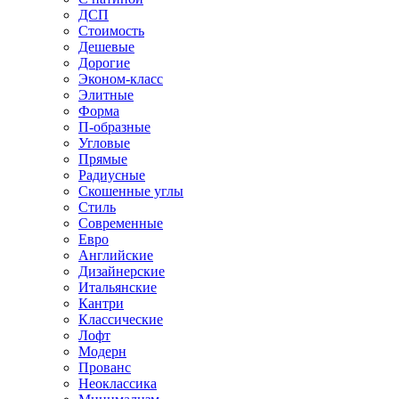
ДСП
Стоимость
Дешевые
Дорогие
Эконом-класс
Элитные
Форма
П-образные
Угловые
Прямые
Радиусные
Скошенные углы
Стиль
Современные
Евро
Английские
Дизайнерские
Итальянские
Кантри
Классические
Лофт
Модерн
Прованс
Неоклассика