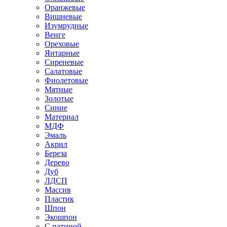
Оранжевые
Вишневые
Изумрудные
Венге
Ореховые
Янтарные
Сиреневые
Салатовые
Фиолетовые
Мятные
Золотые
Синие
Материал
МДФ
Эмаль
Акрил
Береза
Дерево
Дуб
ЛДСП
Массив
Пластик
Шпон
Экошпон
С патиной