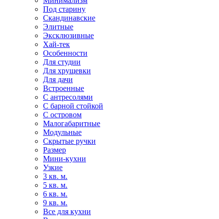
Минимализм
Под старину
Скандинавские
Элитные
Эксклюзивные
Хай-тек
Особенности
Для студии
Для хрущевки
Для дачи
Встроенные
С антресолями
С барной стойкой
С островом
Малогабаритные
Модульные
Скрытые ручки
Размер
Мини-кухни
Узкие
3 кв. м.
5 кв. м.
6 кв. м.
9 кв. м.
Все для кухни