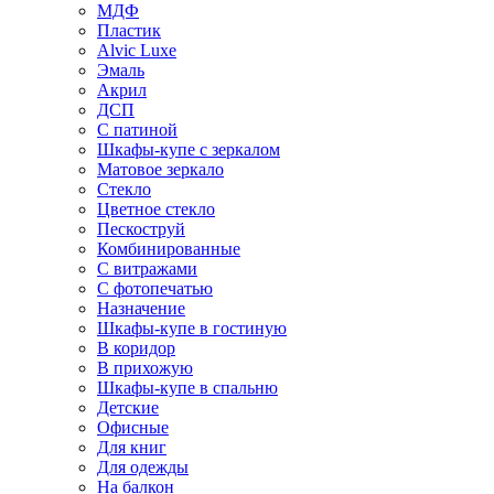
МДФ
Пластик
Alvic Luxe
Эмаль
Акрил
ДСП
С патиной
Шкафы-купе с зеркалом
Матовое зеркало
Стекло
Цветное стекло
Пескоструй
Комбинированные
С витражами
С фотопечатью
Назначение
Шкафы-купе в гостиную
В коридор
В прихожую
Шкафы-купе в спальню
Детские
Офисные
Для книг
Для одежды
На балкон