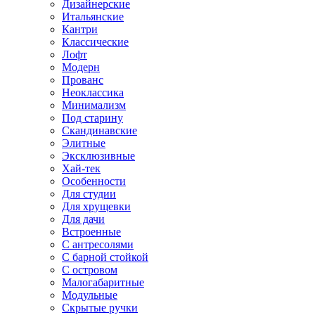
Дизайнерские
Итальянские
Кантри
Классические
Лофт
Модерн
Прованс
Неоклассика
Минимализм
Под старину
Скандинавские
Элитные
Эксклюзивные
Хай-тек
Особенности
Для студии
Для хрущевки
Для дачи
Встроенные
С антресолями
С барной стойкой
С островом
Малогабаритные
Модульные
Скрытые ручки