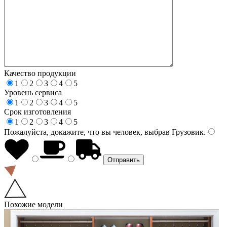
Качество продукции
1
2
3
4
5
Уровень сервиса
1
2
3
4
5
Срок изготовления
1
2
3
4
5
Пожалуйста, докажите, что вы человек, выбрав
Грузовик
.
Похожие модели