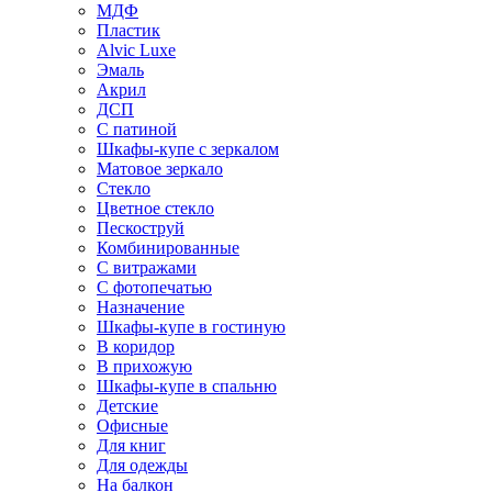
МДФ
Пластик
Alvic Luxe
Эмаль
Акрил
ДСП
С патиной
Шкафы-купе с зеркалом
Матовое зеркало
Стекло
Цветное стекло
Пескоструй
Комбинированные
С витражами
С фотопечатью
Назначение
Шкафы-купе в гостиную
В коридор
В прихожую
Шкафы-купе в спальню
Детские
Офисные
Для книг
Для одежды
На балкон