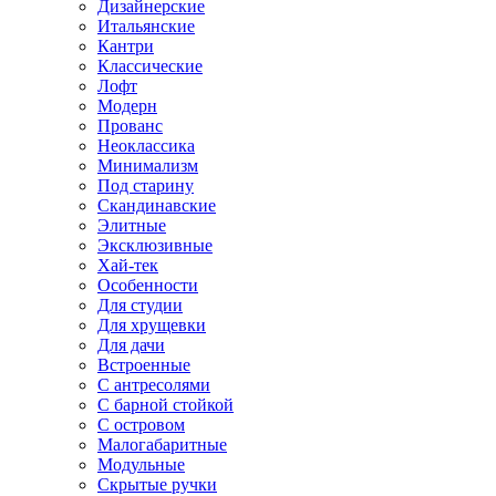
Дизайнерские
Итальянские
Кантри
Классические
Лофт
Модерн
Прованс
Неоклассика
Минимализм
Под старину
Скандинавские
Элитные
Эксклюзивные
Хай-тек
Особенности
Для студии
Для хрущевки
Для дачи
Встроенные
С антресолями
С барной стойкой
С островом
Малогабаритные
Модульные
Скрытые ручки