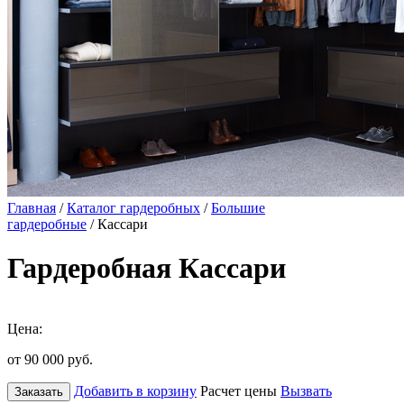
Главная
/
Каталог гардеробных
/
Большие
гардеробные
/ Кассари
Гардеробная Кассари
Цена:
от 90 000
руб.
Добавить в корзину
Расчет цены
Вызвать
Заказать