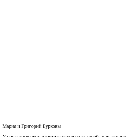
Мария и Григорий Бурковы
У нас в доме нестандартная кухня из-за короба и выступов,