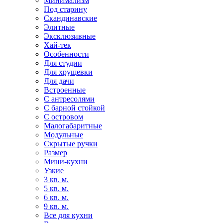
Минимализм
Под старину
Скандинавские
Элитные
Эксклюзивные
Хай-тек
Особенности
Для студии
Для хрущевки
Для дачи
Встроенные
С антресолями
С барной стойкой
С островом
Малогабаритные
Модульные
Скрытые ручки
Размер
Мини-кухни
Узкие
3 кв. м.
5 кв. м.
6 кв. м.
9 кв. м.
Все для кухни