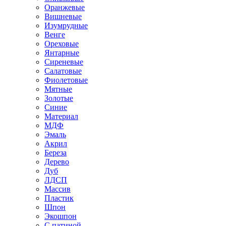
Оранжевые
Вишневые
Изумрудные
Венге
Ореховые
Янтарные
Сиреневые
Салатовые
Фиолетовые
Мятные
Золотые
Синие
Материал
МДФ
Эмаль
Акрил
Береза
Дерево
Дуб
ЛДСП
Массив
Пластик
Шпон
Экошпон
С патиной