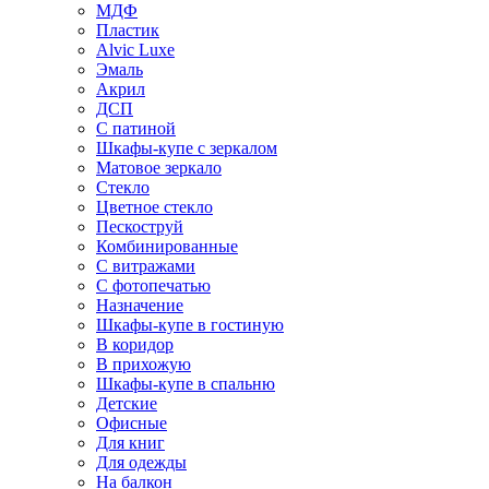
МДФ
Пластик
Alvic Luxe
Эмаль
Акрил
ДСП
С патиной
Шкафы-купе с зеркалом
Матовое зеркало
Стекло
Цветное стекло
Пескоструй
Комбинированные
С витражами
С фотопечатью
Назначение
Шкафы-купе в гостиную
В коридор
В прихожую
Шкафы-купе в спальню
Детские
Офисные
Для книг
Для одежды
На балкон