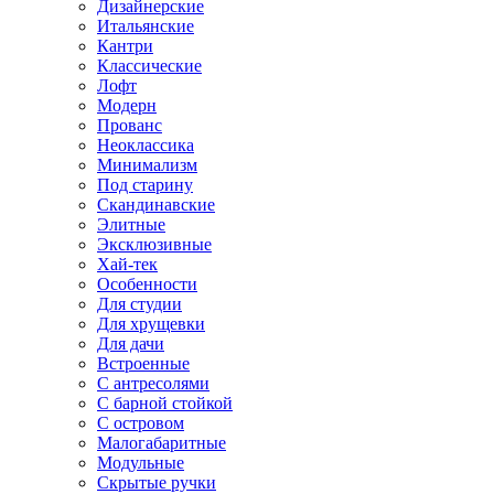
Дизайнерские
Итальянские
Кантри
Классические
Лофт
Модерн
Прованс
Неоклассика
Минимализм
Под старину
Скандинавские
Элитные
Эксклюзивные
Хай-тек
Особенности
Для студии
Для хрущевки
Для дачи
Встроенные
С антресолями
С барной стойкой
С островом
Малогабаритные
Модульные
Скрытые ручки