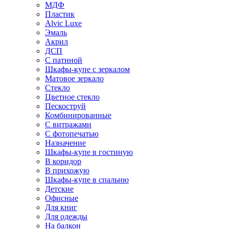
МДФ
Пластик
Alvic Luxe
Эмаль
Акрил
ДСП
С патиной
Шкафы-купе с зеркалом
Матовое зеркало
Стекло
Цветное стекло
Пескоструй
Комбинированные
С витражами
С фотопечатью
Назначение
Шкафы-купе в гостиную
В коридор
В прихожую
Шкафы-купе в спальню
Детские
Офисные
Для книг
Для одежды
На балкон