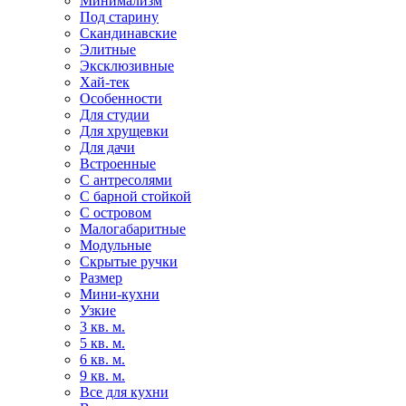
Минимализм
Под старину
Скандинавские
Элитные
Эксклюзивные
Хай-тек
Особенности
Для студии
Для хрущевки
Для дачи
Встроенные
С антресолями
С барной стойкой
С островом
Малогабаритные
Модульные
Скрытые ручки
Размер
Мини-кухни
Узкие
3 кв. м.
5 кв. м.
6 кв. м.
9 кв. м.
Все для кухни