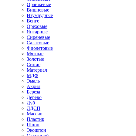
Оранжевые
Вишневые
Изумрудные
Венге
Ореховые
Янтарные
Сиреневые
Салатовые
Фиолетовые
Мятные
Золотые
Синие
Материал
МДФ
Эмаль
Акрил
Береза
Дерево
Дуб
ЛДСП
Массив
Пластик
Шпон
Экошпон
С патиной