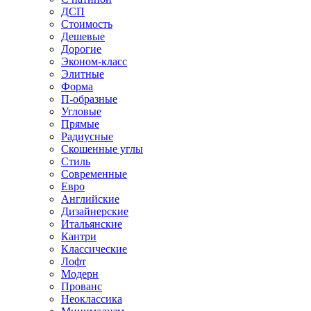
ДСП
Стоимость
Дешевые
Дорогие
Эконом-класс
Элитные
Форма
П-образные
Угловые
Прямые
Радиусные
Скошенные углы
Стиль
Современные
Евро
Английские
Дизайнерские
Итальянские
Кантри
Классические
Лофт
Модерн
Прованс
Неоклассика