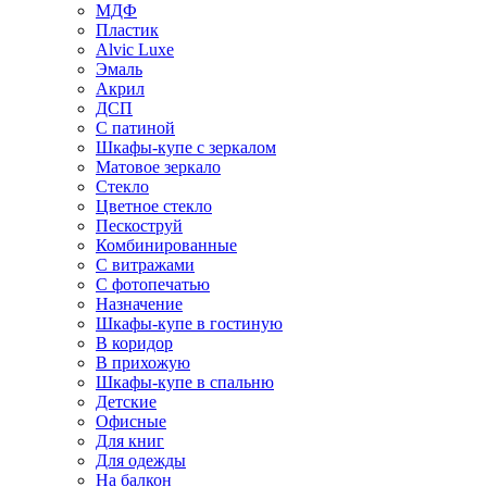
МДФ
Пластик
Alvic Luxe
Эмаль
Акрил
ДСП
С патиной
Шкафы-купе с зеркалом
Матовое зеркало
Стекло
Цветное стекло
Пескоструй
Комбинированные
С витражами
С фотопечатью
Назначение
Шкафы-купе в гостиную
В коридор
В прихожую
Шкафы-купе в спальню
Детские
Офисные
Для книг
Для одежды
На балкон