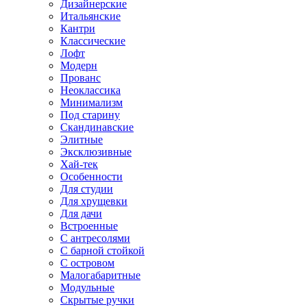
Дизайнерские
Итальянские
Кантри
Классические
Лофт
Модерн
Прованс
Неоклассика
Минимализм
Под старину
Скандинавские
Элитные
Эксклюзивные
Хай-тек
Особенности
Для студии
Для хрущевки
Для дачи
Встроенные
С антресолями
С барной стойкой
С островом
Малогабаритные
Модульные
Скрытые ручки