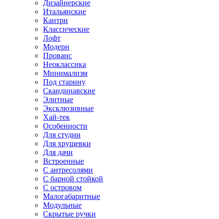
Дизайнерские
Итальянские
Кантри
Классические
Лофт
Модерн
Прованс
Неоклассика
Минимализм
Под старину
Скандинавские
Элитные
Эксклюзивные
Хай-тек
Особенности
Для студии
Для хрущевки
Для дачи
Встроенные
С антресолями
С барной стойкой
С островом
Малогабаритные
Модульные
Скрытые ручки