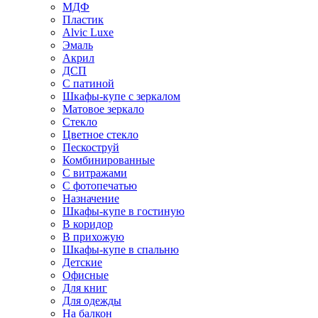
МДФ
Пластик
Alvic Luxe
Эмаль
Акрил
ДСП
С патиной
Шкафы-купе с зеркалом
Матовое зеркало
Стекло
Цветное стекло
Пескоструй
Комбинированные
С витражами
С фотопечатью
Назначение
Шкафы-купе в гостиную
В коридор
В прихожую
Шкафы-купе в спальню
Детские
Офисные
Для книг
Для одежды
На балкон