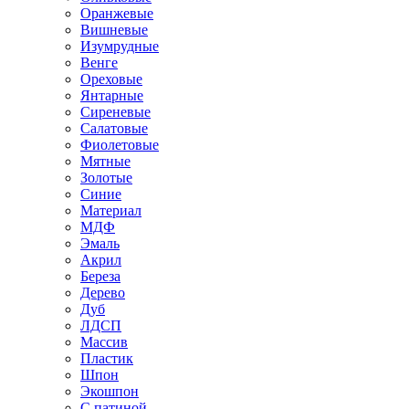
Оранжевые
Вишневые
Изумрудные
Венге
Ореховые
Янтарные
Сиреневые
Салатовые
Фиолетовые
Мятные
Золотые
Синие
Материал
МДФ
Эмаль
Акрил
Береза
Дерево
Дуб
ЛДСП
Массив
Пластик
Шпон
Экошпон
С патиной