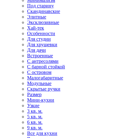
Минимализм
Под старину
Скандинавские
Элитные
Эксклюзивные
Хай-тек
Особенности
Для студии
Для хрущевки
Для дачи
Встроенные
С антресолями
С барной стойкой
С островом
Малогабаритные
Модульные
Скрытые ручки
Размер
Мини-кухни
Узкие
3 кв. м.
5 кв. м.
6 кв. м.
9 кв. м.
Все для кухни