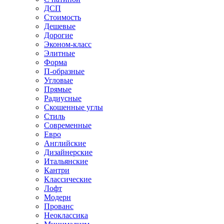
ДСП
Стоимость
Дешевые
Дорогие
Эконом-класс
Элитные
Форма
П-образные
Угловые
Прямые
Радиусные
Скошенные углы
Стиль
Современные
Евро
Английские
Дизайнерские
Итальянские
Кантри
Классические
Лофт
Модерн
Прованс
Неоклассика