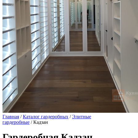
Главная
/
Каталог гардеробных
/
Элитные
гардеробные
/ Кадзан
Гардеробная Кадзан