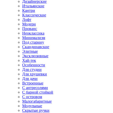
Дизайнерские
Итальянские
Кантри
Классические
Лофт
Модерн
Прованс
Неоклассика
Минимализм
Под старину
Скандинавские
Элитные
Эксклюзивные
Хай-тек
Особенности
Для студии
Для хрущевки
Для дачи
Встроенные
С антресолями
С барной стойкой
С островом
Малогабаритные
Модульные
Скрытые ручки