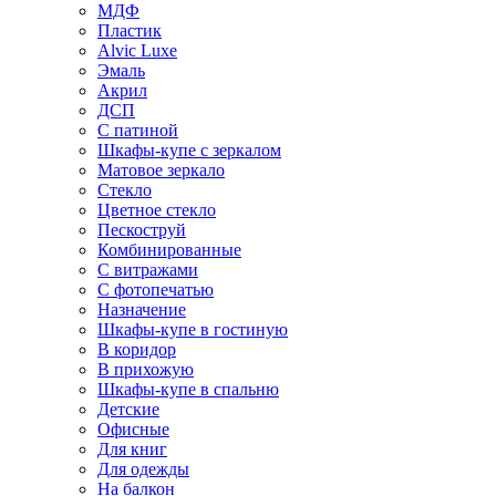
МДФ
Пластик
Alvic Luxe
Эмаль
Акрил
ДСП
С патиной
Шкафы-купе с зеркалом
Матовое зеркало
Стекло
Цветное стекло
Пескоструй
Комбинированные
С витражами
С фотопечатью
Назначение
Шкафы-купе в гостиную
В коридор
В прихожую
Шкафы-купе в спальню
Детские
Офисные
Для книг
Для одежды
На балкон