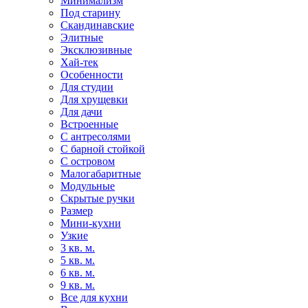
Минимализм
Под старину
Скандинавские
Элитные
Эксклюзивные
Хай-тек
Особенности
Для студии
Для хрущевки
Для дачи
Встроенные
С антресолями
С барной стойкой
С островом
Малогабаритные
Модульные
Скрытые ручки
Размер
Мини-кухни
Узкие
3 кв. м.
5 кв. м.
6 кв. м.
9 кв. м.
Все для кухни