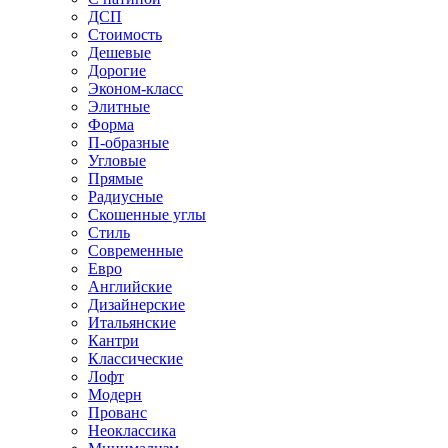
ДСП
Стоимость
Дешевые
Дорогие
Эконом-класс
Элитные
Форма
П-образные
Угловые
Прямые
Радиусные
Скошенные углы
Стиль
Современные
Евро
Английские
Дизайнерские
Итальянские
Кантри
Классические
Лофт
Модерн
Прованс
Неоклассика