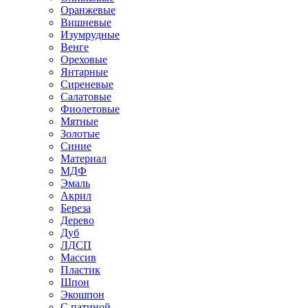
Оранжевые
Вишневые
Изумрудные
Венге
Ореховые
Янтарные
Сиреневые
Салатовые
Фиолетовые
Мятные
Золотые
Синие
Материал
МДФ
Эмаль
Акрил
Береза
Дерево
Дуб
ЛДСП
Массив
Пластик
Шпон
Экошпон
С патиной