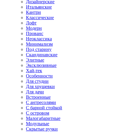
Дизайнерские
Итальянские
Кантри
Классические
Лофт
Модерн
Прованс
Неоклассика
Минимализм
Под старину
Скандинавские
Элитные
Эксклюзивные
Хай-тек
Особенности
Для студии
Для хрущевки
Для дачи
Встроенные
С антресолями
С барной стойкой
С островом
Малогабаритные
Модульные
Скрытые ручки