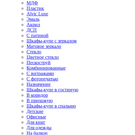
МДФ
Пластик
Alvic Luxe
Эмаль
Акрил
ДСП
С патиной
Шкафы-купе с зеркалом
Матовое зеркало
Стекло
Цветное стекло
Пескоструй
Комбинированные
С витражами
С фотопечатью
Назначение
Шкафы-купе в гостиную
В коридор
В прихожую
Шкафы-купе в спальню
Детские
Офисные
Для книг
Для одежды
На балкон