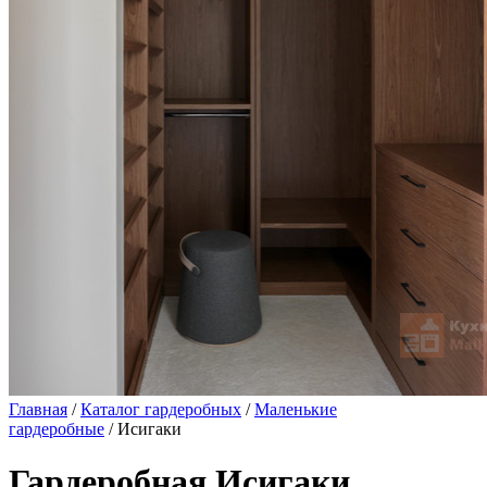
Главная
/
Каталог гардеробных
/
Маленькие
гардеробные
/ Исигаки
Гардеробная Исигаки