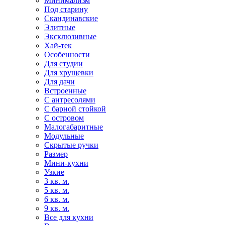
Минимализм
Под старину
Скандинавские
Элитные
Эксклюзивные
Хай-тек
Особенности
Для студии
Для хрущевки
Для дачи
Встроенные
С антресолями
С барной стойкой
С островом
Малогабаритные
Модульные
Скрытые ручки
Размер
Мини-кухни
Узкие
3 кв. м.
5 кв. м.
6 кв. м.
9 кв. м.
Все для кухни