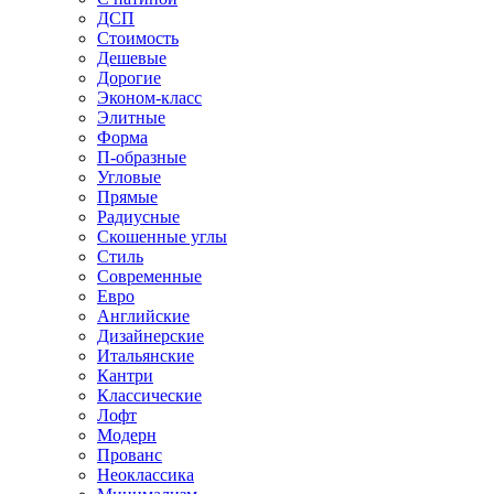
ДСП
Стоимость
Дешевые
Дорогие
Эконом-класс
Элитные
Форма
П-образные
Угловые
Прямые
Радиусные
Скошенные углы
Стиль
Современные
Евро
Английские
Дизайнерские
Итальянские
Кантри
Классические
Лофт
Модерн
Прованс
Неоклассика