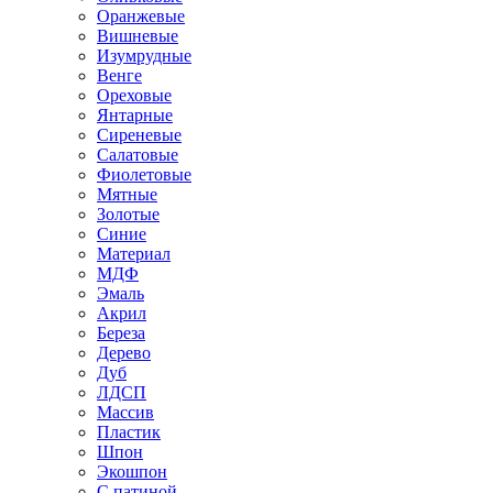
Оранжевые
Вишневые
Изумрудные
Венге
Ореховые
Янтарные
Сиреневые
Салатовые
Фиолетовые
Мятные
Золотые
Синие
Материал
МДФ
Эмаль
Акрил
Береза
Дерево
Дуб
ЛДСП
Массив
Пластик
Шпон
Экошпон
С патиной