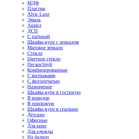
МДФ
Пластик
Alvic Luxe
Эмаль
Акрил
ДСП
С патиной
Шкафы-купе с зеркалом
Матовое зеркало
Стекло
Цветное стекло
Пескоструй
Комбинированные
С витражами
С фотопечатью
Назначение
Шкафы-купе в гостиную
В коридор
В прихожую
Шкафы-купе в спальню
Детские
Офисные
Для книг
Для одежды
На балкон