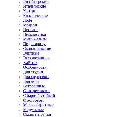
Дизайнерские
Итальянские
Кантри
Классические
Лофт
Модерн
Прованс
Неоклассика
Минимализм
Под старину
Скандинавские
Элитные
Эксклюзивные
Хай-тек
Особенности
Для студии
Для хрущевки
Для дачи
Встроенные
С антресолями
С барной стойкой
С островом
Малогабаритные
Модульные
Скрытые ручки