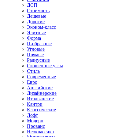
ДСП
Стоимость
Дешевые
Дорогие
Эконом-класс
Элитные
Форма
П-образные
Угловые
Прямые
Радиусные
Скошенные углы
Стиль
Современные
Евро
Английские
Дизайнерские
Итальянские
Кантри
Классические
Лофт
Модерн
Прованс
Неоклассика