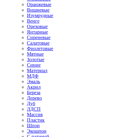
Оранжевые
Вишневые
Изумрудные
Венге
Ореховые
Янтарные
Сиреневые
Салатовые
Фиолетовые
Мятные
Золотые
Синие
Материал
МДФ
Эмаль
Акрил
Береза
Дерево
Дуб
ЛДСП
Массив
Пластик
Шпон
Экошпон
С патиной