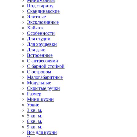
Минимализм
Под старину
Скандинавские
Элитные
Эксклюзивные
Хай-тек
Особенности
Для студии
Для хрущевки
Для дачи
Встроенные
С антресолями
С барной стойкой
С островом
Малогабаритные
Модульные
Скрытые ручки
Размер
Мини-кухни
Узкие
3 кв. м.
5 кв. м.
6 кв. м.
9 кв. м.
Все для кухни