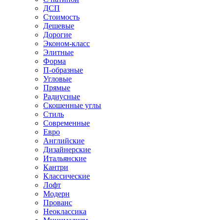
ДСП
Стоимость
Дешевые
Дорогие
Эконом-класс
Элитные
Форма
П-образные
Угловые
Прямые
Радиусные
Скошенные углы
Стиль
Современные
Евро
Английские
Дизайнерские
Итальянские
Кантри
Классические
Лофт
Модерн
Прованс
Неоклассика