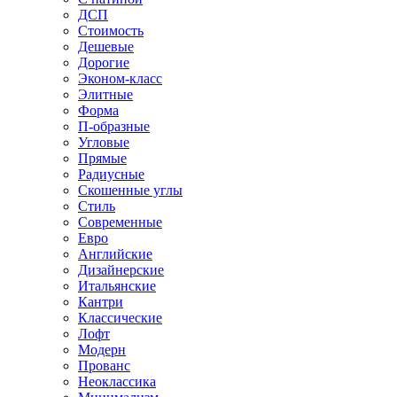
ДСП
Стоимость
Дешевые
Дорогие
Эконом-класс
Элитные
Форма
П-образные
Угловые
Прямые
Радиусные
Скошенные углы
Стиль
Современные
Евро
Английские
Дизайнерские
Итальянские
Кантри
Классические
Лофт
Модерн
Прованс
Неоклассика