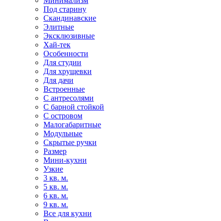
Минимализм
Под старину
Скандинавские
Элитные
Эксклюзивные
Хай-тек
Особенности
Для студии
Для хрущевки
Для дачи
Встроенные
С антресолями
С барной стойкой
С островом
Малогабаритные
Модульные
Скрытые ручки
Размер
Мини-кухни
Узкие
3 кв. м.
5 кв. м.
6 кв. м.
9 кв. м.
Все для кухни