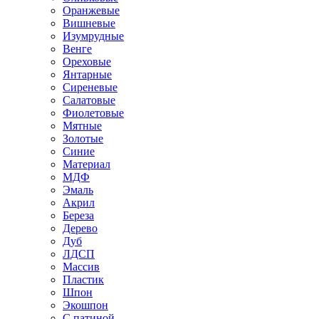
Оранжевые
Вишневые
Изумрудные
Венге
Ореховые
Янтарные
Сиреневые
Салатовые
Фиолетовые
Мятные
Золотые
Синие
Материал
МДФ
Эмаль
Акрил
Береза
Дерево
Дуб
ЛДСП
Массив
Пластик
Шпон
Экошпон
С патиной