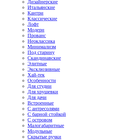
Дизайнерские
Итальянские
Кантри
Классические
Лофт
Модерн
Прованс
Неоклассика
Минимализм
Под старину
Скандинавские
Элитные
Эксклюзивные
Хай-тек
Особенности
Для студии
Для хрущевки
Для дачи
Встроенные
С антресолями
С барной стойкой
С островом
Малогабаритные
Модульные
Скрытые ручки