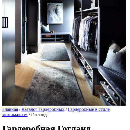
Главная
/
Каталог гардеробных
/
Гардеробные в стиле
минимализм
/ Гогланд
Гардеробная Гогланд