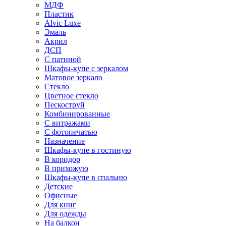
МДФ
Пластик
Alvic Luxe
Эмаль
Акрил
ДСП
С патиной
Шкафы-купе с зеркалом
Матовое зеркало
Стекло
Цветное стекло
Пескоструй
Комбинированные
С витражами
С фотопечатью
Назначение
Шкафы-купе в гостиную
В коридор
В прихожую
Шкафы-купе в спальню
Детские
Офисные
Для книг
Для одежды
На балкон