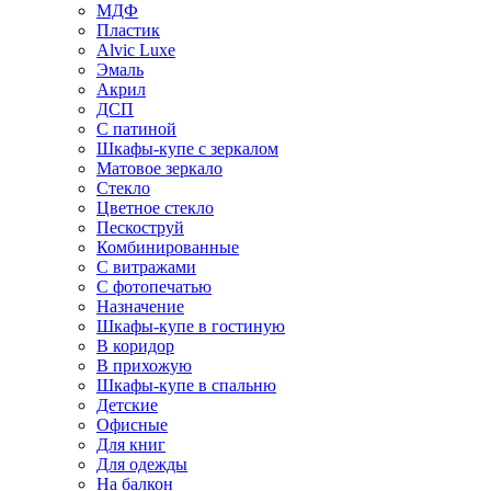
МДФ
Пластик
Alvic Luxe
Эмаль
Акрил
ДСП
С патиной
Шкафы-купе с зеркалом
Матовое зеркало
Стекло
Цветное стекло
Пескоструй
Комбинированные
С витражами
С фотопечатью
Назначение
Шкафы-купе в гостиную
В коридор
В прихожую
Шкафы-купе в спальню
Детские
Офисные
Для книг
Для одежды
На балкон