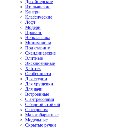
Дизайнерские
Итальянские
Кантри
Классические
Лофт
Модерн
Прованс
Неоклассика
Минимализм
Под старину
Скандинавские
Элитные
Эксклюзивные
Хай-тек
Особенности
Для студии
Для хрущевки
Для дачи
Встроенные
С антресолями
С барной стойкой
С островом
Малогабаритные
Модульные
Скрытые ручки