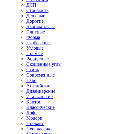
ДСП
Стоимость
Дешевые
Дорогие
Эконом-класс
Элитные
Форма
П-образные
Угловые
Прямые
Радиусные
Скошенные углы
Стиль
Современные
Евро
Английские
Дизайнерские
Итальянские
Кантри
Классические
Лофт
Модерн
Прованс
Неоклассика