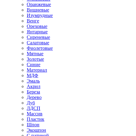
Оранжевые
Вишневые
Изумрудные
Венге
Ореховые
Янтарные
Сиреневые
Салатовые
Фиолетовые
Мятные
Золотые
Синие
Материал
МДФ
Эмаль
Акрил
Береза
Дерево
Дуб
ЛДСП
Массив
Пластик
Шпон
Экошпон
С патиной