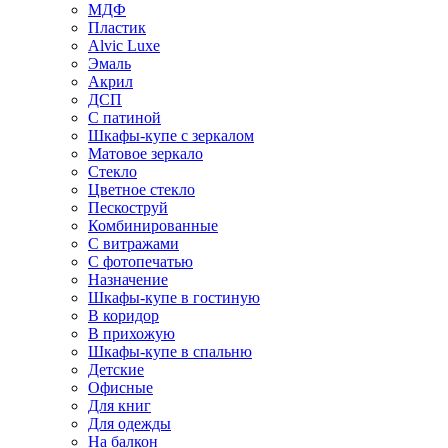
МДФ
Пластик
Alvic Luxe
Эмаль
Акрил
ДСП
С патиной
Шкафы-купе с зеркалом
Матовое зеркало
Стекло
Цветное стекло
Пескоструй
Комбинированные
С витражами
С фотопечатью
Назначение
Шкафы-купе в гостиную
В коридор
В прихожую
Шкафы-купе в спальню
Детские
Офисные
Для книг
Для одежды
На балкон