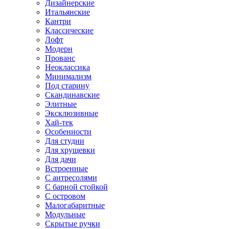
Дизайнерские
Итальянские
Кантри
Классические
Лофт
Модерн
Прованс
Неоклассика
Минимализм
Под старину
Скандинавские
Элитные
Эксклюзивные
Хай-тек
Особенности
Для студии
Для хрущевки
Для дачи
Встроенные
С антресолями
С барной стойкой
С островом
Малогабаритные
Модульные
Скрытые ручки