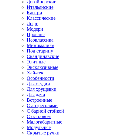
Дизайнерские
Итальянские
Кантри
Классические
Лофт
Модерн
Прованс
Неоклассика
Минимализм
Под старину
Скандинавские
Элитные
Эксклюзивные
Хай-тек
Особенности
Для студии
Для хрущевки
Для дачи
Встроенные
С антресолями
С барной стойкой
С островом
Малогабаритные
Модульные
Скрытые ручки