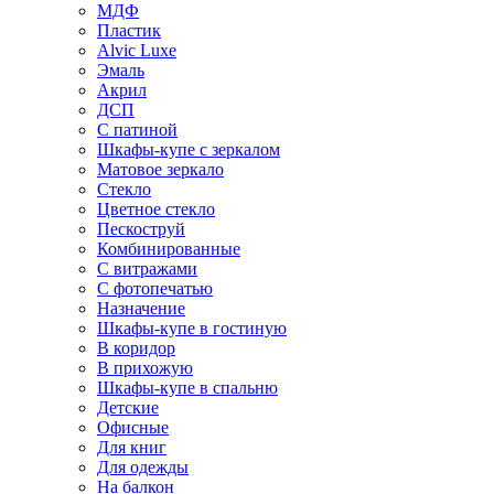
МДФ
Пластик
Alvic Luxe
Эмаль
Акрил
ДСП
С патиной
Шкафы-купе с зеркалом
Матовое зеркало
Стекло
Цветное стекло
Пескоструй
Комбинированные
С витражами
С фотопечатью
Назначение
Шкафы-купе в гостиную
В коридор
В прихожую
Шкафы-купе в спальню
Детские
Офисные
Для книг
Для одежды
На балкон