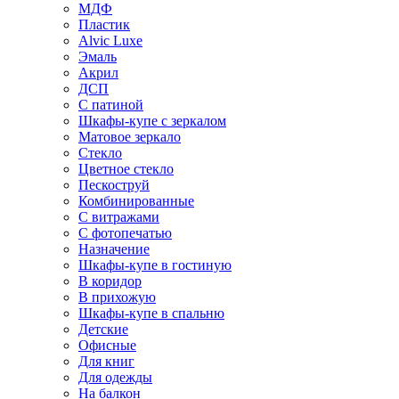
МДФ
Пластик
Alvic Luxe
Эмаль
Акрил
ДСП
С патиной
Шкафы-купе с зеркалом
Матовое зеркало
Стекло
Цветное стекло
Пескоструй
Комбинированные
С витражами
С фотопечатью
Назначение
Шкафы-купе в гостиную
В коридор
В прихожую
Шкафы-купе в спальню
Детские
Офисные
Для книг
Для одежды
На балкон