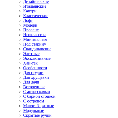
Дизайнерские
Итальянские
Кантри
Классические
Лофт
Модерн
Прованс
Неоклассика
Минимализм
Под старину
Скандинавские
Элитные
Эксклюзивные
Хай-тек
Особенности
Для студии
Для хрущевки
Для дачи
Встроенные
С антресолями
С барной стойкой
С островом
Малогабаритные
Модульные
Скрытые ручки