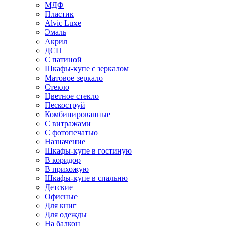
МДФ
Пластик
Alvic Luxe
Эмаль
Акрил
ДСП
С патиной
Шкафы-купе с зеркалом
Матовое зеркало
Стекло
Цветное стекло
Пескоструй
Комбинированные
С витражами
С фотопечатью
Назначение
Шкафы-купе в гостиную
В коридор
В прихожую
Шкафы-купе в спальню
Детские
Офисные
Для книг
Для одежды
На балкон