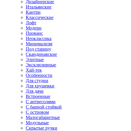
Дизайнерские
Итальянские
Кантри
Классические
Лофт
Модерн
Прованс
Неоклассика
Минимализм
Под старину
Скандинавские
Элитные
Эксклюзивные
Хай-тек
Особенности
Для студии
Для хрущевки
Для дачи
Встроенные
С антресолями
С барной стойкой
С островом
Малогабаритные
Модульные
Скрытые ручки