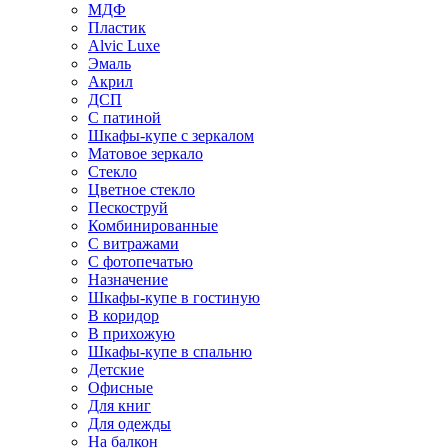
МДФ
Пластик
Alvic Luxe
Эмаль
Акрил
ДСП
С патиной
Шкафы-купе с зеркалом
Матовое зеркало
Стекло
Цветное стекло
Пескоструй
Комбинированные
С витражами
С фотопечатью
Назначение
Шкафы-купе в гостиную
В коридор
В прихожую
Шкафы-купе в спальню
Детские
Офисные
Для книг
Для одежды
На балкон