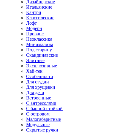
Дизайнерские
Итальянские
Кантри
Классические
Лофт
Модерн
Прованс
Неоклассика
Минимализм
Под старину
Скандинавские
Элитные
Эксклюзивные
Хай-тек
Особенности
Для студии
Для хрущевки
Для дачи
Встроенные
С антресолями
С барной стойкой
С островом
Малогабаритные
Модульные
Скрытые ручки