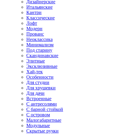
Дизайнерские
Итальянские
Кантри
Классические
Лофт
Модерн
Прованс
Неоклассика
Минимализм
Под старину
Скандинавские
Элитные
Эксклюзивные
Хай-тек
Особенности
Для студии
Для хрущевки
Для дачи
Встроенные
С антресолями
С барной стойкой
С островом
Малогабаритные
Модульные
Скрытые ручки