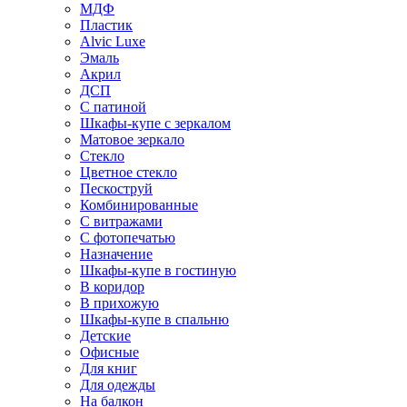
МДФ
Пластик
Alvic Luxe
Эмаль
Акрил
ДСП
С патиной
Шкафы-купе с зеркалом
Матовое зеркало
Стекло
Цветное стекло
Пескоструй
Комбинированные
С витражами
С фотопечатью
Назначение
Шкафы-купе в гостиную
В коридор
В прихожую
Шкафы-купе в спальню
Детские
Офисные
Для книг
Для одежды
На балкон