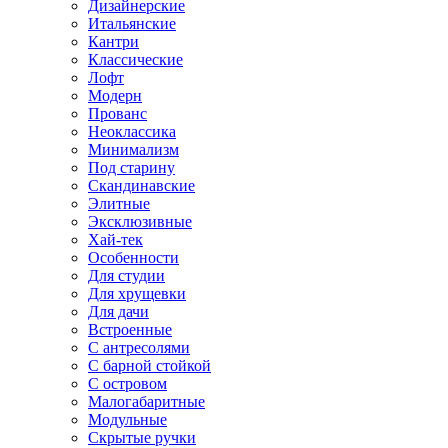
Дизайнерские
Итальянские
Кантри
Классические
Лофт
Модерн
Прованс
Неоклассика
Минимализм
Под старину
Скандинавские
Элитные
Эксклюзивные
Хай-тек
Особенности
Для студии
Для хрущевки
Для дачи
Встроенные
С антресолями
С барной стойкой
С островом
Малогабаритные
Модульные
Скрытые ручки