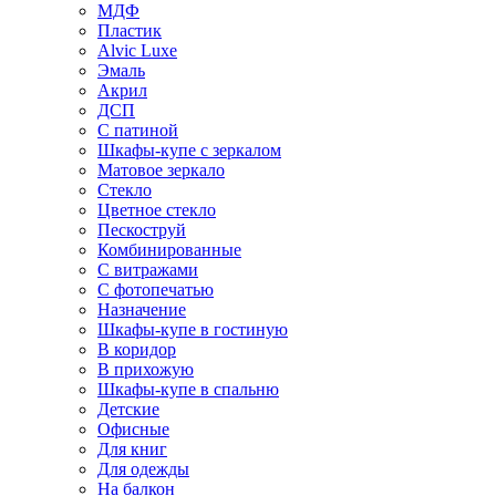
МДФ
Пластик
Alvic Luxe
Эмаль
Акрил
ДСП
С патиной
Шкафы-купе с зеркалом
Матовое зеркало
Стекло
Цветное стекло
Пескоструй
Комбинированные
С витражами
С фотопечатью
Назначение
Шкафы-купе в гостиную
В коридор
В прихожую
Шкафы-купе в спальню
Детские
Офисные
Для книг
Для одежды
На балкон