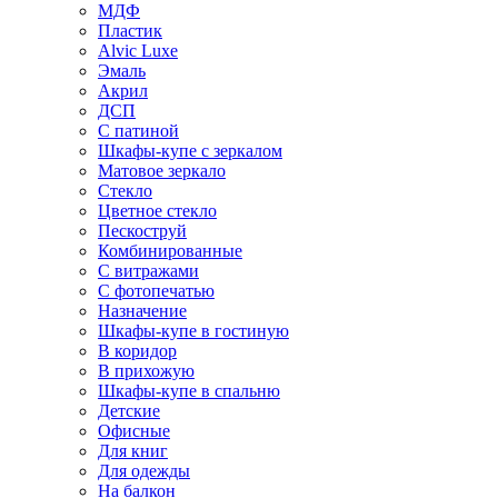
МДФ
Пластик
Alvic Luxe
Эмаль
Акрил
ДСП
С патиной
Шкафы-купе с зеркалом
Матовое зеркало
Стекло
Цветное стекло
Пескоструй
Комбинированные
С витражами
С фотопечатью
Назначение
Шкафы-купе в гостиную
В коридор
В прихожую
Шкафы-купе в спальню
Детские
Офисные
Для книг
Для одежды
На балкон