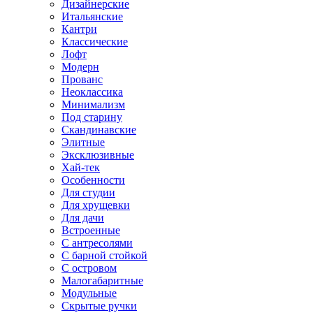
Дизайнерские
Итальянские
Кантри
Классические
Лофт
Модерн
Прованс
Неоклассика
Минимализм
Под старину
Скандинавские
Элитные
Эксклюзивные
Хай-тек
Особенности
Для студии
Для хрущевки
Для дачи
Встроенные
С антресолями
С барной стойкой
С островом
Малогабаритные
Модульные
Скрытые ручки