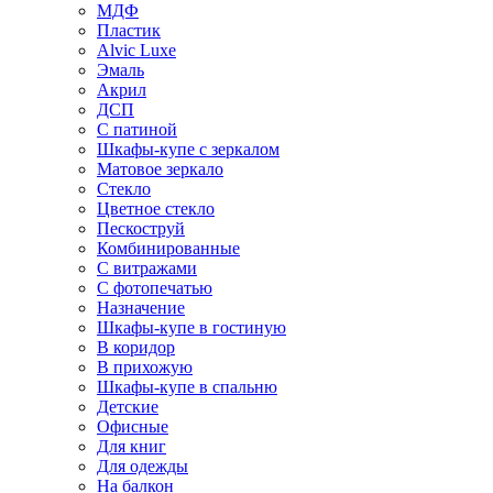
МДФ
Пластик
Alvic Luxe
Эмаль
Акрил
ДСП
С патиной
Шкафы-купе с зеркалом
Матовое зеркало
Стекло
Цветное стекло
Пескоструй
Комбинированные
С витражами
С фотопечатью
Назначение
Шкафы-купе в гостиную
В коридор
В прихожую
Шкафы-купе в спальню
Детские
Офисные
Для книг
Для одежды
На балкон