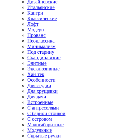
Дизайнерские
Итальянские
Кантри
Классические
Лофт
Модерн
Прованс
Неоклассика
Минимализм
Под старину
Скандинавские
Элитные
Эксклюзивные
Хай-тек
Особенности
Для студии
Для хрущевки
Для дачи
Встроенные
С антресолями
С барной стойкой
С островом
Малогабаритные
Модульные
Скрытые ручки