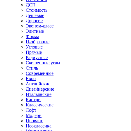
ДСП
Стоимость
Дешевые
Дорогие
Эконом-класс
Элитные
Форма
П-образные
Угловые
Прямые
Радиусные
Скошенные углы
Стиль
Современные
Евро
Английские
Дизайнерские
Итальянские
Кантри
Классические
Лофт
Модерн
Прованс
Неоклассика