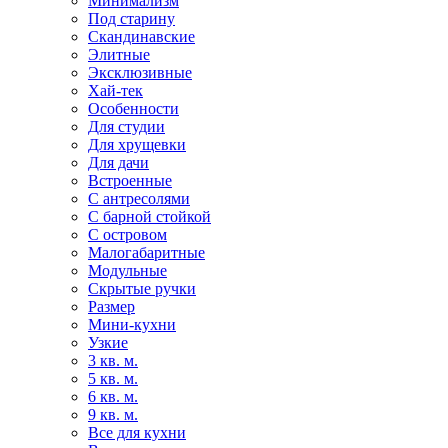
Минимализм
Под старину
Скандинавские
Элитные
Эксклюзивные
Хай-тек
Особенности
Для студии
Для хрущевки
Для дачи
Встроенные
С антресолями
С барной стойкой
С островом
Малогабаритные
Модульные
Скрытые ручки
Размер
Мини-кухни
Узкие
3 кв. м.
5 кв. м.
6 кв. м.
9 кв. м.
Все для кухни