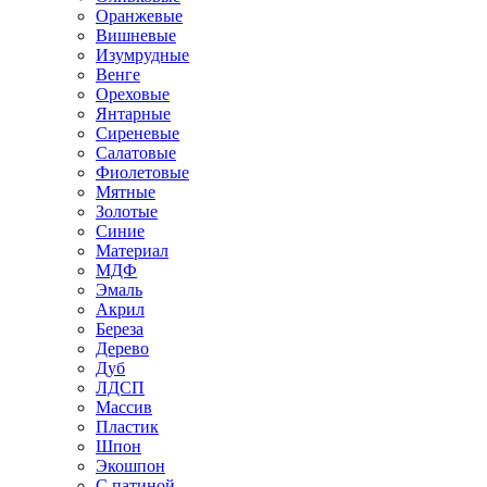
Оранжевые
Вишневые
Изумрудные
Венге
Ореховые
Янтарные
Сиреневые
Салатовые
Фиолетовые
Мятные
Золотые
Синие
Материал
МДФ
Эмаль
Акрил
Береза
Дерево
Дуб
ЛДСП
Массив
Пластик
Шпон
Экошпон
С патиной