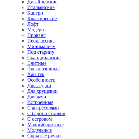
Дизайнерские
Итальянские
Кантри
Классические
Лофт
Модерн
Прованс
Неоклассика
Минимализм
Под старину
Скандинавские
Элитные
Эксклюзивные
Хай-тек
Особенности
Для студии
Для хрущевки
Для дачи
Встроенные
С антресолями
С барной стойкой
С островом
Малогабаритные
Модульные
Скрытые ручки