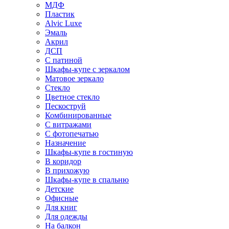
МДФ
Пластик
Alvic Luxe
Эмаль
Акрил
ДСП
С патиной
Шкафы-купе с зеркалом
Матовое зеркало
Стекло
Цветное стекло
Пескоструй
Комбинированные
С витражами
С фотопечатью
Назначение
Шкафы-купе в гостиную
В коридор
В прихожую
Шкафы-купе в спальню
Детские
Офисные
Для книг
Для одежды
На балкон