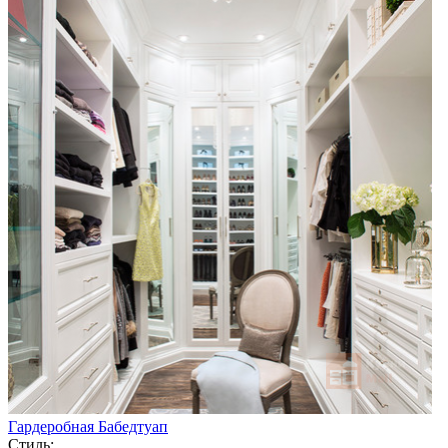
Гардеробная Бабедтуап
Стиль: