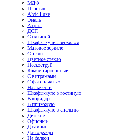
МДФ
Пластик
Alvic Luxe
Эмаль
Акрил
ДСП
С патиной
Шкафы-купе с зеркалом
Матовое зеркало
Стекло
Цветное стекло
Пескоструй
Комбинированные
С витражами
С фотопечатью
Назначение
Шкафы-купе в гостиную
В коридор
В прихожую
Шкафы-купе в спальню
Детские
Офисные
Для книг
Для одежды
На балкон