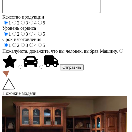
Качество продукции
1
2
3
4
5
Уровень сервиса
1
2
3
4
5
Срок изготовления
1
2
3
4
5
Пожалуйста, докажите, что вы человек, выбрав
Машину
.
Похожие модели