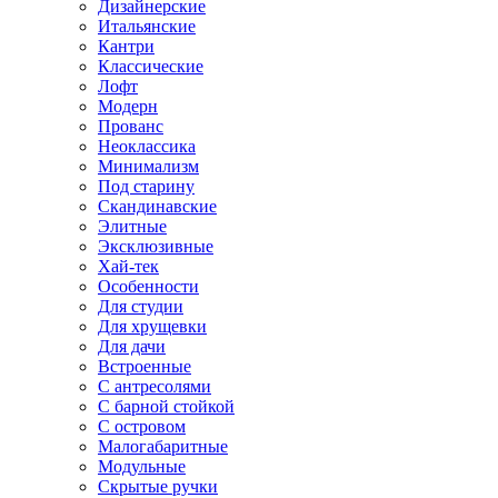
Дизайнерские
Итальянские
Кантри
Классические
Лофт
Модерн
Прованс
Неоклассика
Минимализм
Под старину
Скандинавские
Элитные
Эксклюзивные
Хай-тек
Особенности
Для студии
Для хрущевки
Для дачи
Встроенные
С антресолями
С барной стойкой
С островом
Малогабаритные
Модульные
Скрытые ручки