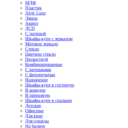
МДФ
Пластик
Alvic Luxe
Эмаль
Акрил
ДСП
С патиной
Шкафы-купе с зеркалом
Матовое зеркало
Стекло
Цветное стекло
Пескоструй
Комбинированные
С витражами
С фотопечатью
Назначение
Шкафы-купе в гостиную
В коридор
В прихожую
Шкафы-купе в спальню
Детские
Офисные
Для книг
Для одежды
На балкон